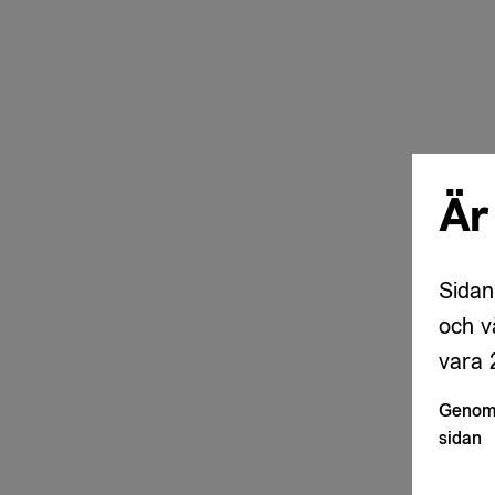
Är
Sidan
och v
vara 2
Genom 
sidan