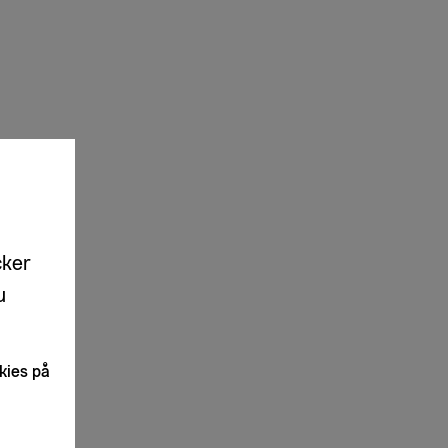
cker
u
kies på