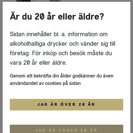
Whisky
Armorik Double Matured EKO
Är du 20 år eller äldre?
Armorik
LOGGA IN
Sidan innehåller bl. a. information om
alkoholhaltiga drycker och vänder sig till
Gin
företag. För inköp och besök måste du
Gin Pink Grapefruit - Rosemary
vara 20 år eller äldre.
Berry Bros & Rudd
Genom att bekräfta din ålder godkänner du även
LOGGA IN
användandet av cookies på sidan
Rom
Belize Travellers
JAG ÄR ÖVER 20 ÅR
Bristol Spirits
LOGGA IN
JAG ÄR UNDER 20 ÅR