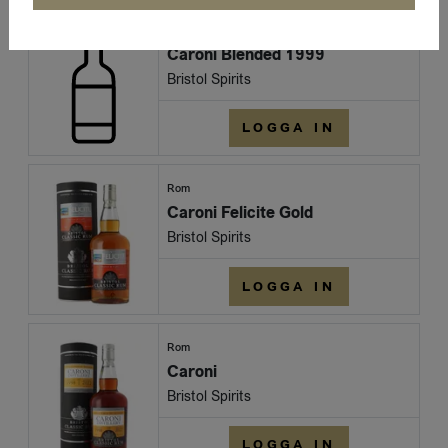
Rom
Caroni Blended 1999
Bristol Spirits
LOGGA IN
Rom
Caroni Felicite Gold
Bristol Spirits
LOGGA IN
Rom
Caroni
Bristol Spirits
LOGGA IN