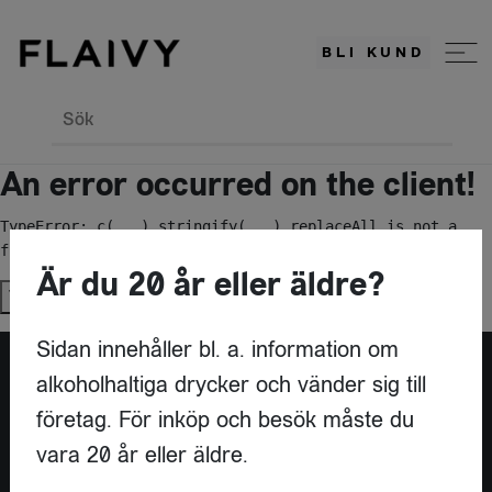
BLI KUND
Sök
An error occurred on the client!
TypeError: c(...).stringify(...).replaceAll is not a 
function
Är du 20 år eller äldre?
Try again
Sidan innehåller bl. a. information om
alkoholhaltiga drycker och vänder sig till
Är du leverantör?
företag. För inköp och besök måste du
vara 20 år eller äldre.