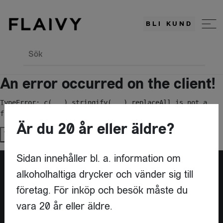
BLI KUND
Sök
An error occurred on the client!
TypeError: c(...).stringify(...).replaceAll is not a 
function
Är du 20 år eller äldre?
Try again
Sidan innehåller bl. a. information om
alkoholhaltiga drycker och vänder sig till
Är du leverantör?
företag. För inköp och besök måste du
vara 20 år eller äldre.