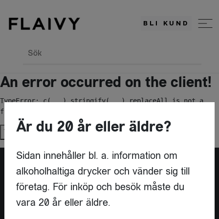
BLI KUND
Sök
An error occurred on the client!
TypeError: c(...).stringify(...).replaceAll is not a 
function
Är du 20 år eller äldre?
Try again
Sidan innehåller bl. a. information om
alkoholhaltiga drycker och vänder sig till
Är du leverantör?
företag. För inköp och besök måste du
vara 20 år eller äldre.