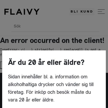
BLI KUND
Sök
An error occurred on the client!
TypeError: c(...).stringify(...).replaceAll is not a 
function
Är du 20 år eller äldre?
Try again
Sidan innehåller bl. a. information om
alkoholhaltiga drycker och vänder sig till
Är du leverantör?
företag. För inköp och besök måste du
vara 20 år eller äldre.