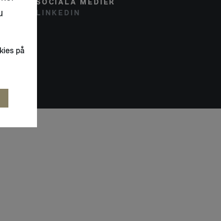
SOCIALA MEDIER
u
LINKEDIN
kies på
R