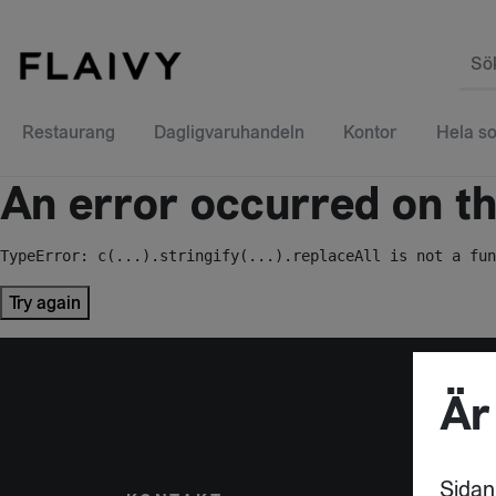
Sö
Restaurang
Dagligvaruhandeln
Kontor
Hela so
An error occurred on the
TypeError: c(...).stringify(...).replaceAll is not a fun
Try again
Är
Sidan