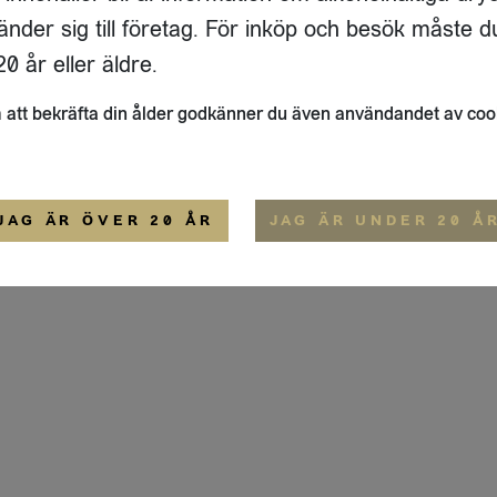
ADRESS
FLAIVY
änder sig till företag. För inköp och besök måste d
RGSGATAN 17 A
OM OSS
22
STOCKHOLM
HEMSIDA
0 år eller äldre.
IGE
att bekräfta din ålder godkänner du även användandet av coo
ALLMÄNNA VILLKOR
IP-CERTIFIERING
EKO-CERTIFIERING
JAG ÄR ÖVER 20 ÅR
JAG ÄR UNDER 20 Å