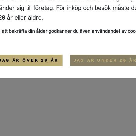
ADRESS
FLAIVY
änder sig till företag. För inköp och besök måste d
RGSGATAN 17 A
OM OSS
22
STOCKHOLM
HEMSIDA
0 år eller äldre.
IGE
att bekräfta din ålder godkänner du även användandet av coo
ALLMÄNNA VILLKOR
IP-CERTIFIERING
EKO-CERTIFIERING
JAG ÄR ÖVER 20 ÅR
JAG ÄR UNDER 20 Å