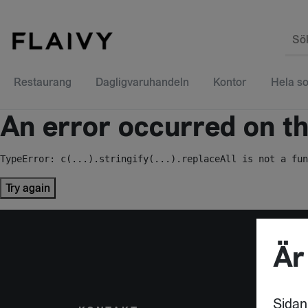
Sö
Restaurang
Dagligvaruhandeln
Kontor
Hela so
An error occurred on the
TypeError: c(...).stringify(...).replaceAll is not a fun
Try again
Är
Sidan