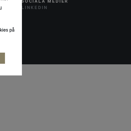
SOCIALA MEDIER
u
LINKEDIN
kies på
R