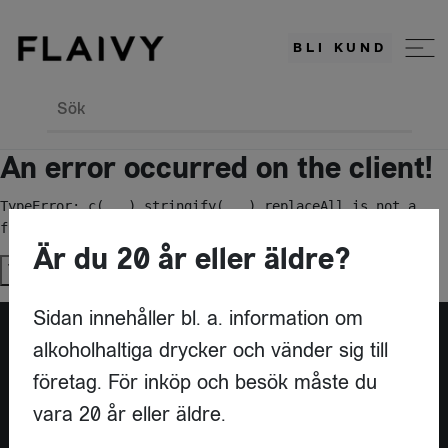
BLI KUND
Sök
An error occurred on the client!
TypeError: c(...).stringify(...).replaceAll is not a 
function
Är du 20 år eller äldre?
Try again
Sidan innehåller bl. a. information om
alkoholhaltiga drycker och vänder sig till
Är du leverantör?
företag. För inköp och besök måste du
vara 20 år eller äldre.