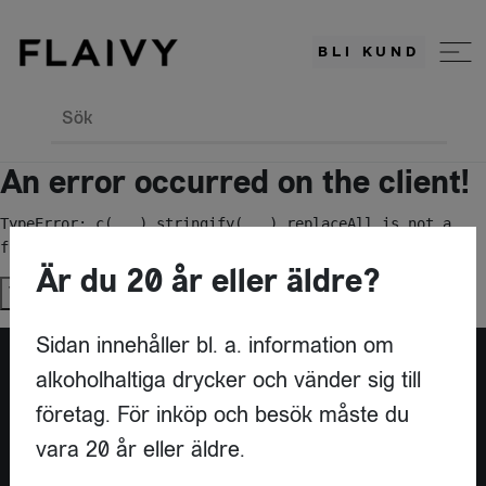
BLI KUND
Sök
An error occurred on the client!
TypeError: c(...).stringify(...).replaceAll is not a 
function
Är du 20 år eller äldre?
Try again
Sidan innehåller bl. a. information om
alkoholhaltiga drycker och vänder sig till
Är du leverantör?
företag. För inköp och besök måste du
vara 20 år eller äldre.