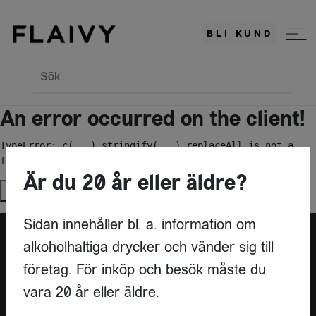
BLI KUND
Sök
An error occurred on the client!
TypeError: c(...).stringify(...).replaceAll is not a 
function
Är du 20 år eller äldre?
Try again
Sidan innehåller bl. a. information om
alkoholhaltiga drycker och vänder sig till
Är du leverantör?
företag. För inköp och besök måste du
vara 20 år eller äldre.