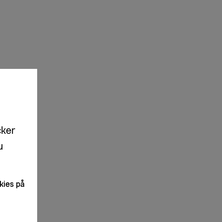
cker
u
kies på