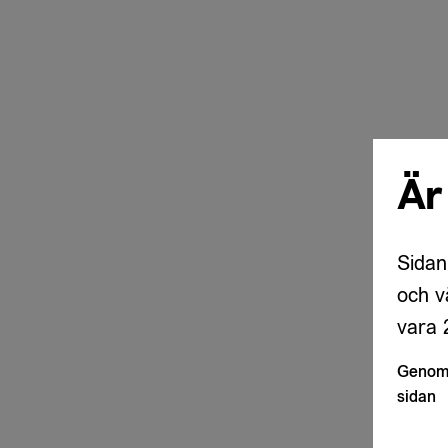
Är
Sidan
och v
vara 2
Genom 
sidan