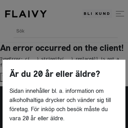
BLI KUND
Sök
An error occurred on the client!
TypeError: c(...).stringify(...).replaceAll is not a 
function
Är du 20 år eller äldre?
Try again
Sidan innehåller bl. a. information om
alkoholhaltiga drycker och vänder sig till
Är du leverantör?
företag. För inköp och besök måste du
vara 20 år eller äldre.