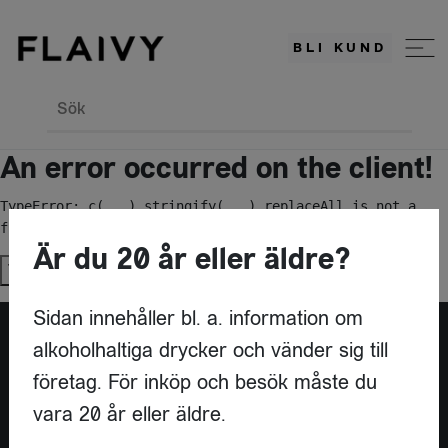
BLI KUND
Sök
An error occurred on the client!
TypeError: c(...).stringify(...).replaceAll is not a 
function
Är du 20 år eller äldre?
Try again
Sidan innehåller bl. a. information om
alkoholhaltiga drycker och vänder sig till
Är du leverantör?
företag. För inköp och besök måste du
vara 20 år eller äldre.