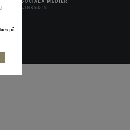
SOCIALA MEDIER
u
LINKEDIN
kies på
R