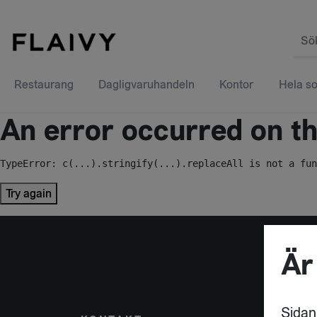
Sö
Restaurang
Dagligvaruhandeln
Kontor
Hela so
An error occurred on the
TypeError: c(...).stringify(...).replaceAll is not a fun
Try again
Är
Sidan