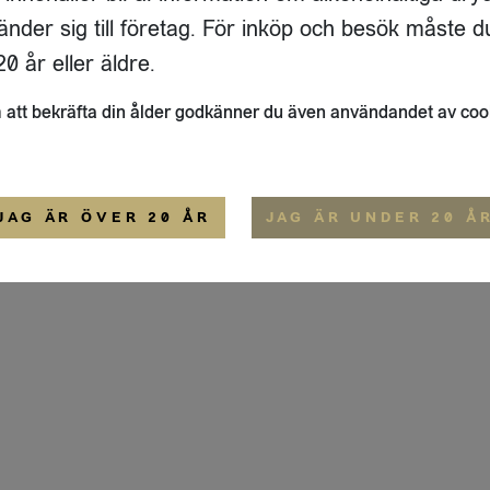
ADRESS
FLAIVY
änder sig till företag. För inköp och besök måste d
RGSGATAN 17 A
OM OSS
22
STOCKHOLM
HEMSIDA
0 år eller äldre.
IGE
att bekräfta din ålder godkänner du även användandet av coo
ALLMÄNNA VILLKOR
IP-CERTIFIERING
EKO-CERTIFIERING
JAG ÄR ÖVER 20 ÅR
JAG ÄR UNDER 20 Å