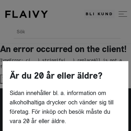
BLI KUND
Sök
An error occurred on the client!
TypeError: c(...).stringify(...).replaceAll is not a 
function
Är du 20 år eller äldre?
Try again
Sidan innehåller bl. a. information om
alkoholhaltiga drycker och vänder sig till
Är du leverantör?
företag. För inköp och besök måste du
vara 20 år eller äldre.