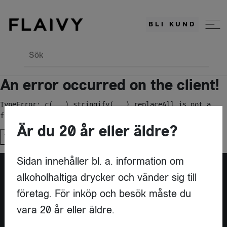
BLI KUND
Sök
An error occurred on the client!
TypeError: c(...).stringify(...).replaceAll is not a 
function
Är du 20 år eller äldre?
Try again
Sidan innehåller bl. a. information om
alkoholhaltiga drycker och vänder sig till
Är du leverantör?
företag. För inköp och besök måste du
vara 20 år eller äldre.