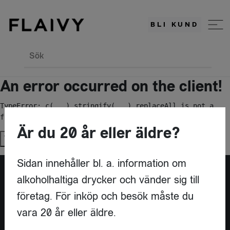
BLI KUND
Sök
An error occurred on the client!
TypeError: c(...).stringify(...).replaceAll is not a 
function
Är du 20 år eller äldre?
Try again
Sidan innehåller bl. a. information om
alkoholhaltiga drycker och vänder sig till
Är du leverantör?
företag. För inköp och besök måste du
vara 20 år eller äldre.