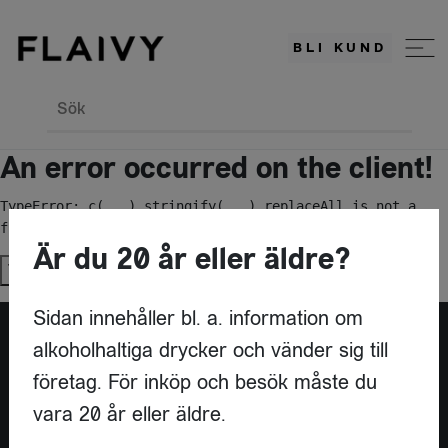
BLI KUND
Sök
An error occurred on the client!
TypeError: c(...).stringify(...).replaceAll is not a 
function
Är du 20 år eller äldre?
Try again
Sidan innehåller bl. a. information om
alkoholhaltiga drycker och vänder sig till
Är du leverantör?
företag. För inköp och besök måste du
vara 20 år eller äldre.