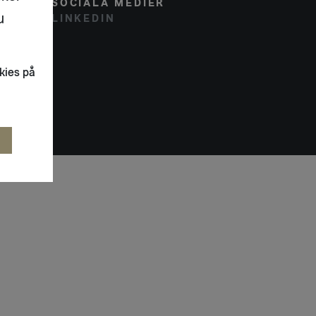
SOCIALA MEDIER
u
LINKEDIN
kies på
R