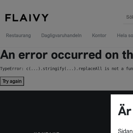
Sö
Restaurang
Dagligvaruhandeln
Kontor
Hela so
An error occurred on the
TypeError: c(...).stringify(...).replaceAll is not a fun
Try again
Är
Sidan