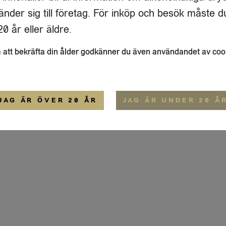
ADRESS
FLAIVY
änder sig till företag. För inköp och besök måste d
RGSGATAN 17 A
OM OSS
22
STOCKHOLM
HEMSIDA
0 år eller äldre.
IGE
att bekräfta din ålder godkänner du även användandet av coo
ALLMÄNNA VILLKOR
IP-CERTIFIERING
EKO-CERTIFIERING
JAG ÄR ÖVER 20 ÅR
JAG ÄR UNDER 20 Å