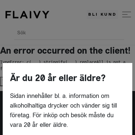
BLI KUND
Sök
An error occurred on the client!
TypeError: c(...).stringify(...).replaceAll is not a 
function
Är du 20 år eller äldre?
Try again
Sidan innehåller bl. a. information om
alkoholhaltiga drycker och vänder sig till
Är du leverantör?
företag. För inköp och besök måste du
vara 20 år eller äldre.