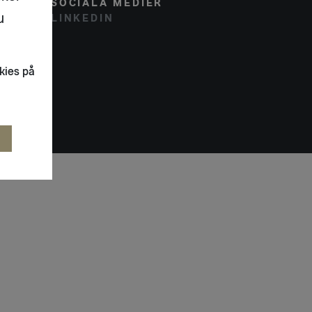
SOCIALA MEDIER
u
LINKEDIN
kies på
R