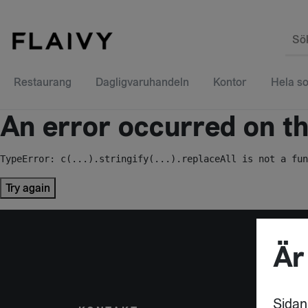
Sö
Restaurang
Dagligvaruhandeln
Kontor
Hela so
An error occurred on the
TypeError: c(...).stringify(...).replaceAll is not a fun
Try again
Är
Sidan