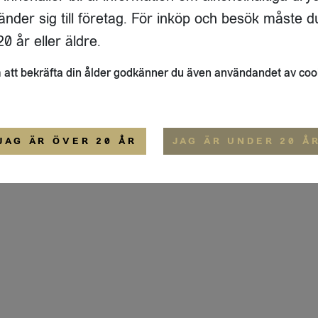
ADRESS
FLAIVY
änder sig till företag. För inköp och besök måste d
RGSGATAN 17 A
OM OSS
22
STOCKHOLM
HEMSIDA
0 år eller äldre.
IGE
att bekräfta din ålder godkänner du även användandet av coo
ALLMÄNNA VILLKOR
IP-CERTIFIERING
EKO-CERTIFIERING
JAG ÄR ÖVER 20 ÅR
JAG ÄR UNDER 20 Å