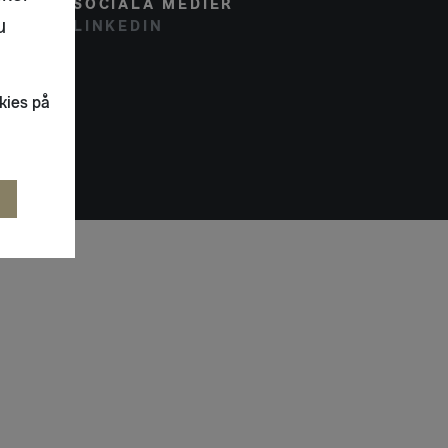
SOCIALA MEDIER
u
LINKEDIN
kies på
R