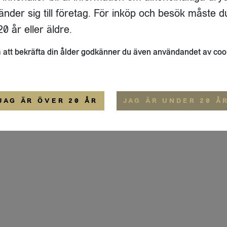
ADRESS
FLAIVY
änder sig till företag. För inköp och besök måste d
RGSGATAN 17 A
OM OSS
22
STOCKHOLM
HEMSIDA
0 år eller äldre.
IGE
att bekräfta din ålder godkänner du även användandet av coo
ALLMÄNNA VILLKOR
IP-CERTIFIERING
EKO-CERTIFIERING
JAG ÄR ÖVER 20 ÅR
JAG ÄR UNDER 20 Å