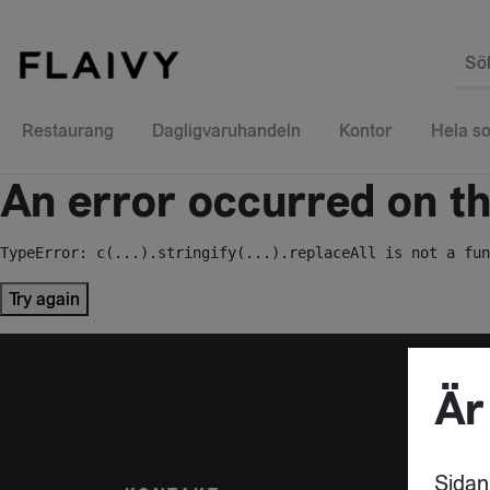
Sö
Restaurang
Dagligvaruhandeln
Kontor
Hela so
An error occurred on the
TypeError: c(...).stringify(...).replaceAll is not a fun
Try again
Är
Sidan