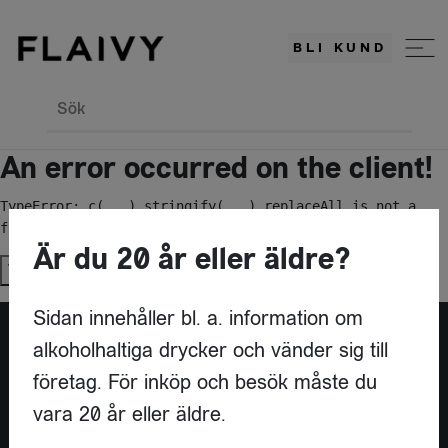
BLI KUND
Sök
An error occurred on the client!
TypeError: c(...).stringify(...).replaceAll is not a 
function
Är du 20 år eller äldre?
Try again
Sidan innehåller bl. a. information om
alkoholhaltiga drycker och vänder sig till
Är du leverantör?
företag. För inköp och besök måste du
vara 20 år eller äldre.