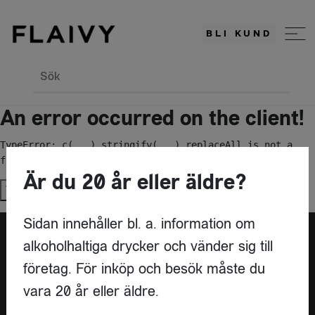
BLI KUND
Sök
An error occurred on the client!
TypeError: c(...).stringify(...).replaceAll is not a 
function
Är du 20 år eller äldre?
Try again
Sidan innehåller bl. a. information om
alkoholhaltiga drycker och vänder sig till
Är du leverantör?
företag. För inköp och besök måste du
vara 20 år eller äldre.