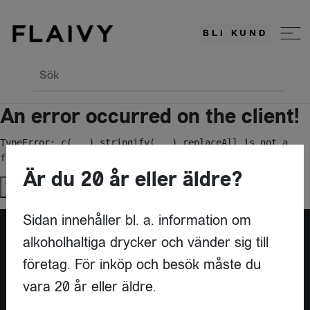
BLI KUND
Sök
An error occurred on the client!
TypeError: c(...).stringify(...).replaceAll is not a 
function
Är du 20 år eller äldre?
Try again
Sidan innehåller bl. a. information om
alkoholhaltiga drycker och vänder sig till
Är du leverantör?
företag. För inköp och besök måste du
vara 20 år eller äldre.