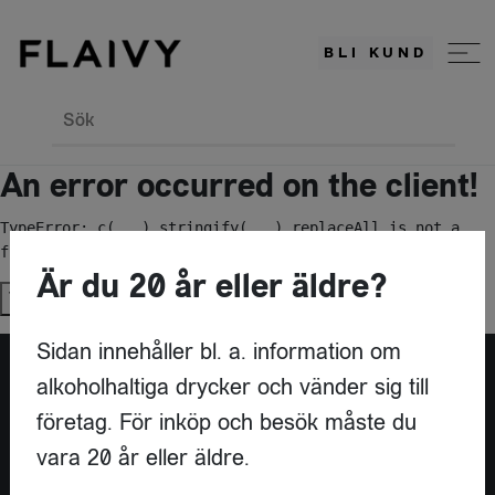
BLI KUND
Sök
An error occurred on the client!
TypeError: c(...).stringify(...).replaceAll is not a 
function
Är du 20 år eller äldre?
Try again
Sidan innehåller bl. a. information om
alkoholhaltiga drycker och vänder sig till
Är du leverantör?
företag. För inköp och besök måste du
vara 20 år eller äldre.