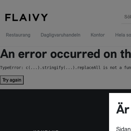
Sö
Restaurang
Dagligvaruhandeln
Kontor
Hela so
An error occurred on the
TypeError: c(...).stringify(...).replaceAll is not a fun
Try again
Är
Sidan