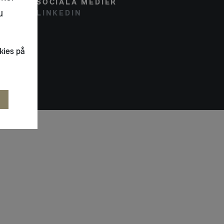
SOCIALA MEDIER
u
LINKEDIN
kies på
R