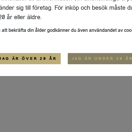
ADRESS
FLAIVY
änder sig till företag. För inköp och besök måste d
RGSGATAN 17 A
OM OSS
22
STOCKHOLM
HEMSIDA
0 år eller äldre.
IGE
att bekräfta din ålder godkänner du även användandet av coo
ALLMÄNNA VILLKOR
IP-CERTIFIERING
EKO-CERTIFIERING
JAG ÄR ÖVER 20 ÅR
JAG ÄR UNDER 20 Å