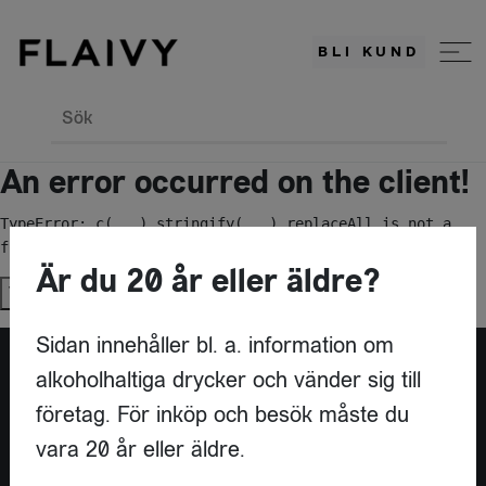
BLI KUND
Sök
An error occurred on the client!
TypeError: c(...).stringify(...).replaceAll is not a 
function
Är du 20 år eller äldre?
Try again
Sidan innehåller bl. a. information om
alkoholhaltiga drycker och vänder sig till
Är du leverantör?
företag. För inköp och besök måste du
vara 20 år eller äldre.