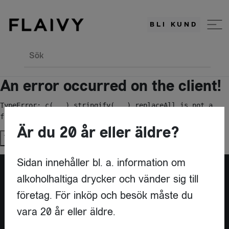
BLI KUND
Sök
An error occurred on the client!
TypeError: c(...).stringify(...).replaceAll is not a 
function
Är du 20 år eller äldre?
Try again
Sidan innehåller bl. a. information om
alkoholhaltiga drycker och vänder sig till
Är du leverantör?
företag. För inköp och besök måste du
vara 20 år eller äldre.