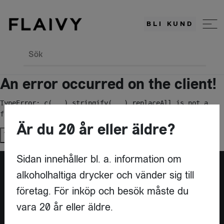
BLI KUND
Sök
An error occurred on the client!
TypeError: c(...).stringify(...).replaceAll is not a 
function
Är du 20 år eller äldre?
Try again
Sidan innehåller bl. a. information om
alkoholhaltiga drycker och vänder sig till
Är du leverantör?
företag. För inköp och besök måste du
vara 20 år eller äldre.