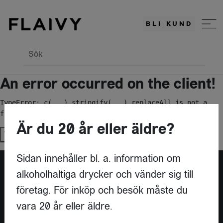
BLI KUND
Sök
An error occurred on the client!
TypeError: c(...).stringify(...).replaceAll is not a 
function
Är du 20 år eller äldre?
Try again
Sidan innehåller bl. a. information om
alkoholhaltiga drycker och vänder sig till
Är du leverantör?
företag. För inköp och besök måste du
vara 20 år eller äldre.