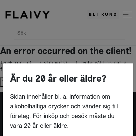
BLI KUND
Sök
An error occurred on the client!
TypeError: c(...).stringify(...).replaceAll is not a 
function
Är du 20 år eller äldre?
Try again
Sidan innehåller bl. a. information om
alkoholhaltiga drycker och vänder sig till
Är du leverantör?
företag. För inköp och besök måste du
vara 20 år eller äldre.