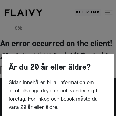
BLI KUND
Sök
An error occurred on the client!
TypeError: c(...).stringify(...).replaceAll is not a 
function
Är du 20 år eller äldre?
Try again
Sidan innehåller bl. a. information om
alkoholhaltiga drycker och vänder sig till
Är du leverantör?
företag. För inköp och besök måste du
vara 20 år eller äldre.