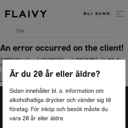
BLI KUND
Sök
An error occurred on the client!
TypeError: c(...).stringify(...).replaceAll is not a 
function
Är du 20 år eller äldre?
Try again
Sidan innehåller bl. a. information om
alkoholhaltiga drycker och vänder sig till
Är du leverantör?
företag. För inköp och besök måste du
vara 20 år eller äldre.