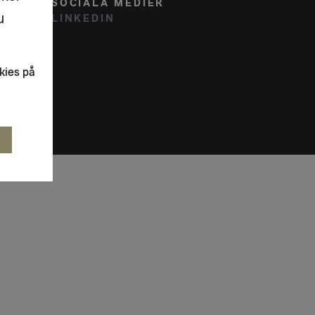
SOCIALA MEDIER
u
LINKEDIN
kies på
R