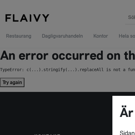
Sö
Restaurang
Dagligvaruhandeln
Kontor
Hela so
An error occurred on the
TypeError: c(...).stringify(...).replaceAll is not a fun
Try again
Är
Sidan