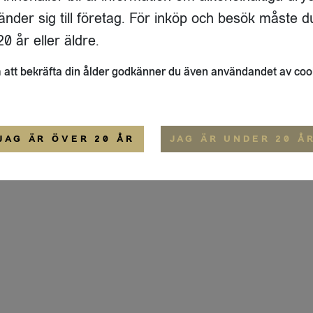
ADRESS
FLAIVY
änder sig till företag. För inköp och besök måste d
RGSGATAN 17 A
OM OSS
22
STOCKHOLM
HEMSIDA
0 år eller äldre.
IGE
att bekräfta din ålder godkänner du även användandet av coo
ALLMÄNNA VILLKOR
IP-CERTIFIERING
EKO-CERTIFIERING
JAG ÄR ÖVER 20 ÅR
JAG ÄR UNDER 20 Å