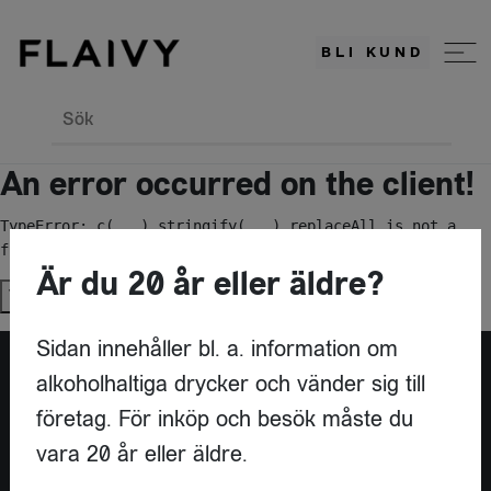
BLI KUND
Sök
An error occurred on the client!
TypeError: c(...).stringify(...).replaceAll is not a 
function
Är du 20 år eller äldre?
Try again
Sidan innehåller bl. a. information om
alkoholhaltiga drycker och vänder sig till
Är du leverantör?
företag. För inköp och besök måste du
vara 20 år eller äldre.