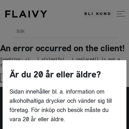
BLI KUND
Sök
An error occurred on the client!
TypeError: c(...).stringify(...).replaceAll is not a 
function
Är du 20 år eller äldre?
Try again
Sidan innehåller bl. a. information om
alkoholhaltiga drycker och vänder sig till
Är du leverantör?
företag. För inköp och besök måste du
vara 20 år eller äldre.