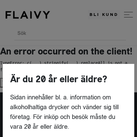
BLI KUND
Sök
An error occurred on the client!
TypeError: c(...).stringify(...).replaceAll is not a 
function
Är du 20 år eller äldre?
Try again
Sidan innehåller bl. a. information om
alkoholhaltiga drycker och vänder sig till
Är du leverantör?
företag. För inköp och besök måste du
vara 20 år eller äldre.