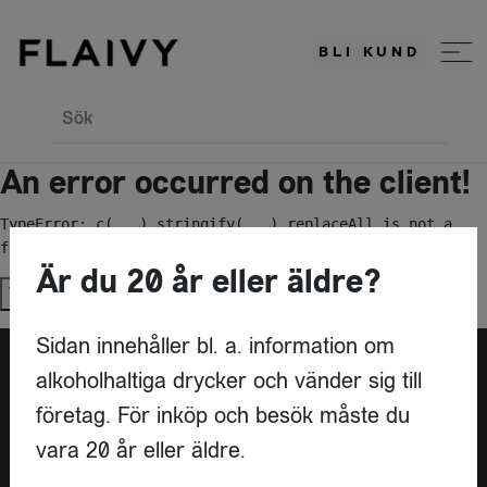
BLI KUND
Sök
An error occurred on the client!
TypeError: c(...).stringify(...).replaceAll is not a 
function
Är du 20 år eller äldre?
Try again
Sidan innehåller bl. a. information om
alkoholhaltiga drycker och vänder sig till
Är du leverantör?
företag. För inköp och besök måste du
vara 20 år eller äldre.