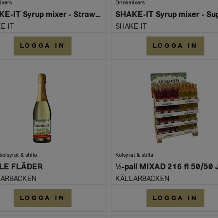
ixers
Drinkmixers
SHAKE-IT Syrup mixer - Strawberry (Flaska 500 ml)
E-IT
SHAKE-IT
LOGGA IN
LOGGA IN
kolsyrat & stilla
Kolsyrat & stilla
LE FLÄDER
LARBACKEN
KÄLLARBACKEN
LOGGA IN
LOGGA IN