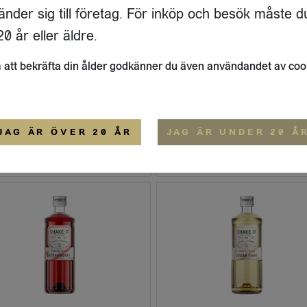
änder sig till företag. För inköp och besök måste d
0 år eller äldre.
att bekräfta din ålder godkänner du även användandet av coo
ixers
Drinkmixers
SHAKE-IT Syrup mixer - Lime (Flaska 500 ml)
E-IT
SHAKE-IT
JAG ÄR ÖVER 20 ÅR
JAG ÄR UNDER 20 Å
LOGGA IN
LOGGA IN