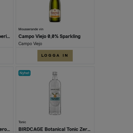
Mousserande vin
CRODINO 0,0% Alkoholfri aperitif 4 x 175 ml
Campo Viejo 0,0% Sparkling
Campo Viejo
LOGGA IN
Nyhet
Tonic
BIRDCAGE Rhubarb Tonic Zero sugar 50 cl
BIRDCAGE Botanical Tonic Zero sugar 50 cl