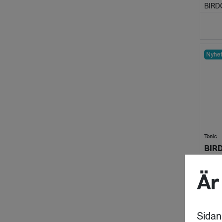
BIRDC
Nyhe
Tonic
BIRDC
Är
Sidan