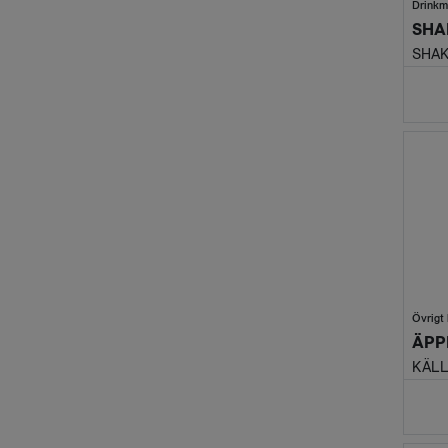
Drinkm
SHAK
Övrigt 
ÄPP
KÄL