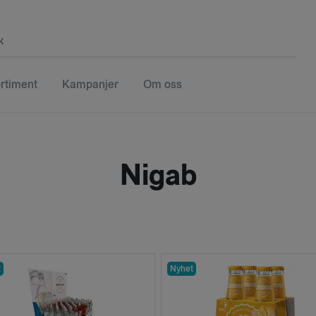
k
rtiment
Kampanjer
Om oss
Nigab
t
Nyhet