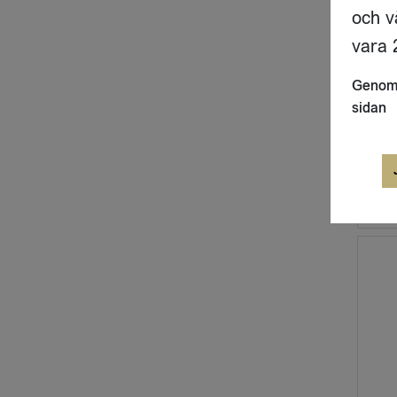
och v
vara 2
Genom 
sidan
Drinkm
SHAK