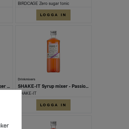
BIRDCAGE Zero sugar tonic
LOGGA IN
Drinkmixers
SHAKE-IT Syrup mixer - Mixer Mango (Flaska 500 ml)
SHAKE-IT Syrup mixer - Passion Fruit (Flaska 500 ml)
SHAKE-IT
LOGGA IN
cker