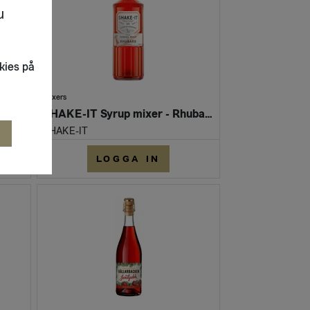
u
kies på
Mixers
SHAKE-IT Syrup mixer - Grenadine (Flaska 500 ml)
SHAKE-IT Syrup mixer - Rhubarb (Flaska 500 ml)
SHAKE-IT
R
LOGGA IN