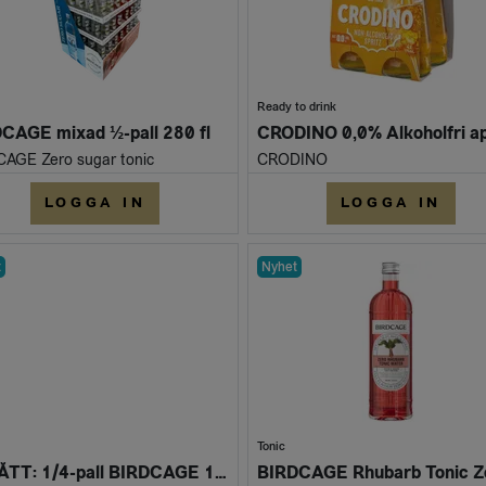
Ready to drink
CAGE mixad ½-pall 280 fl
AGE Zero sugar tonic
CRODINO
LOGGA IN
LOGGA IN
t
Nyhet
Tonic
UTGÅTT: 1/4-pall BIRDCAGE 140 flaskor mixat