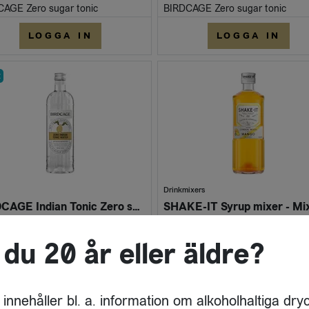
AGE Zero sugar tonic
BIRDCAGE Zero sugar tonic
LOGGA IN
LOGGA IN
t
Drinkmixers
BIRDCAGE Indian Tonic Zero sugar 50 cl
AGE Zero sugar tonic
SHAKE-IT
 du 20 år eller äldre?
LOGGA IN
LOGGA IN
 innehåller bl. a. information om alkoholhaltiga dry