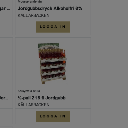
Mousserande vin
SHAKE-IT Syrup mixer - Sugar Cane SOCKERLAG Premium (Flaska 500 ml)
Jordgubbsdryck Alkoholfri 0%
KÄLLARBACKEN
LOGGA IN
Kolsyrat & stilla
½-pall MIXAD 216 fl 50/50 Jordgubb & Äpple-Fläder
½-pall 216 fl Jordgubb
KÄLLARBACKEN
LOGGA IN