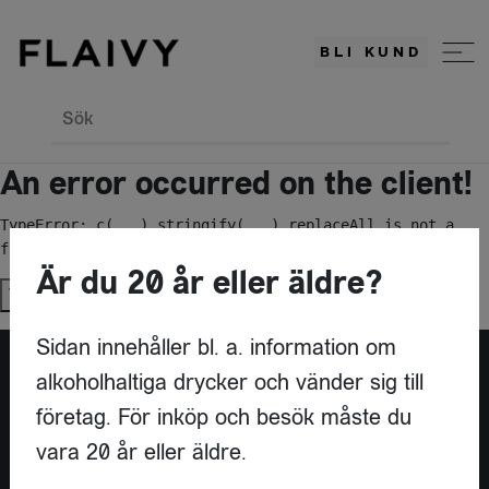
BLI KUND
Sök
An error occurred on the client!
TypeError: c(...).stringify(...).replaceAll is not a 
function
Är du 20 år eller äldre?
Try again
Sidan innehåller bl. a. information om
alkoholhaltiga drycker och vänder sig till
Är du leverantör?
företag. För inköp och besök måste du
vara 20 år eller äldre.