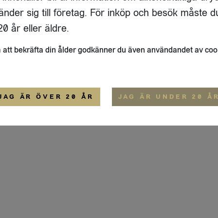
ADRESS
FLAIVY
änder sig till företag. För inköp och besök måste d
RGSGATAN 17 A
OM OSS
22
STOCKHOLM
HEMSIDA
0 år eller äldre.
IGE
att bekräfta din ålder godkänner du även användandet av coo
ALLMÄNNA VILLKOR
IP-CERTIFIERING
EKO-CERTIFIERING
JAG ÄR ÖVER 20 ÅR
JAG ÄR UNDER 20 Å