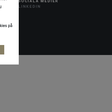
SOCIALA MEDIER
u
LINKEDIN
kies på
R