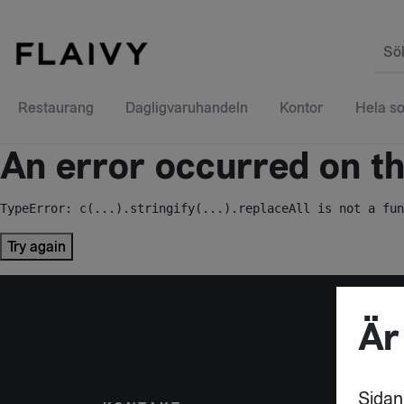
Sö
Restaurang
Dagligvaruhandeln
Kontor
Hela so
An error occurred on the
TypeError: c(...).stringify(...).replaceAll is not a fun
Try again
Är
Sidan