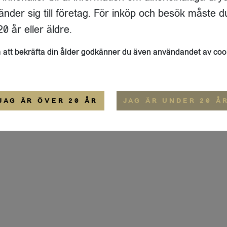
ADRESS
FLAIVY
änder sig till företag. För inköp och besök måste d
RGSGATAN 17 A
OM OSS
22
STOCKHOLM
HEMSIDA
0 år eller äldre.
IGE
att bekräfta din ålder godkänner du även användandet av coo
ALLMÄNNA VILLKOR
IP-CERTIFIERING
EKO-CERTIFIERING
JAG ÄR ÖVER 20 ÅR
JAG ÄR UNDER 20 Å