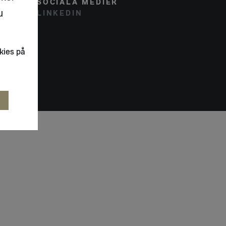
SOCIALA MEDIER
u
LINKEDIN
kies på
R