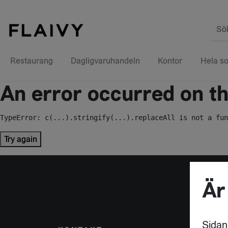
Sö
Restaurang
Dagligvaruhandeln
Kontor
Hela so
An error occurred on the
TypeError: c(...).stringify(...).replaceAll is not a fun
Try again
Är
Sidan