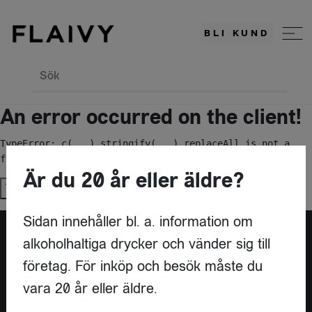
BLI KUND
Sök
An error occurred on the client!
TypeError: c(...).stringify(...).replaceAll is not a 
function
Är du 20 år eller äldre?
Try again
Sidan innehåller bl. a. information om
alkoholhaltiga drycker och vänder sig till
Är du leverantör?
företag. För inköp och besök måste du
vara 20 år eller äldre.