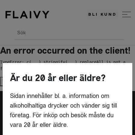
BLI KUND
Sök
An error occurred on the client!
TypeError: c(...).stringify(...).replaceAll is not a 
function
Är du 20 år eller äldre?
Try again
Sidan innehåller bl. a. information om
alkoholhaltiga drycker och vänder sig till
Är du leverantör?
företag. För inköp och besök måste du
vara 20 år eller äldre.