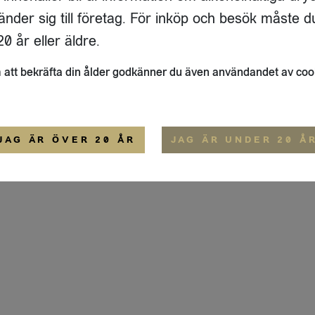
ADRESS
FLAIVY
änder sig till företag. För inköp och besök måste d
RGSGATAN 17 A
OM OSS
22
STOCKHOLM
HEMSIDA
0 år eller äldre.
IGE
att bekräfta din ålder godkänner du även användandet av coo
ALLMÄNNA VILLKOR
IP-CERTIFIERING
EKO-CERTIFIERING
JAG ÄR ÖVER 20 ÅR
JAG ÄR UNDER 20 Å