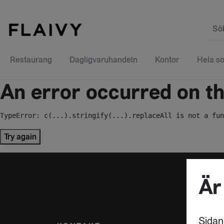
Sö
Restaurang
Dagligvaruhandeln
Kontor
Hela so
An error occurred on the
TypeError: c(...).stringify(...).replaceAll is not a fun
Try again
Är
Sidan