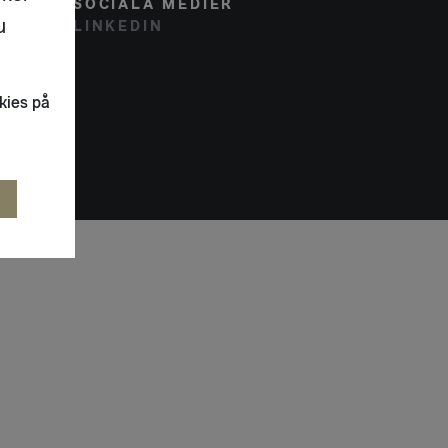
SOCIALA MEDIER
u
LINKEDIN
kies på
R