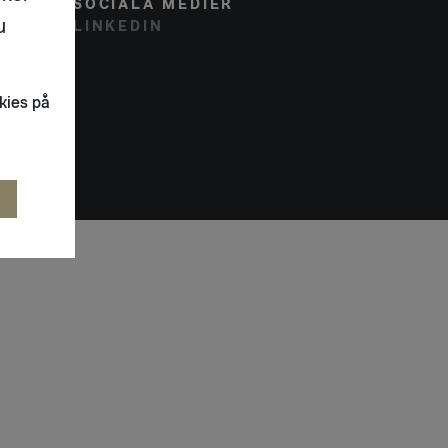
SOCIALA MEDIER
u
LINKEDIN
kies på
R