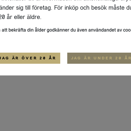
ADRESS
FLAIVY
änder sig till företag. För inköp och besök måste d
RGSGATAN 17 A
OM OSS
22
STOCKHOLM
HEMSIDA
0 år eller äldre.
IGE
att bekräfta din ålder godkänner du även användandet av coo
ALLMÄNNA VILLKOR
IP-CERTIFIERING
EKO-CERTIFIERING
JAG ÄR ÖVER 20 ÅR
JAG ÄR UNDER 20 Å