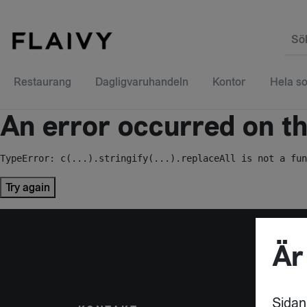
Sö
Restaurang
Dagligvaruhandeln
Kontor
Hela so
An error occurred on the
TypeError: c(...).stringify(...).replaceAll is not a fun
Try again
Är
Sidan