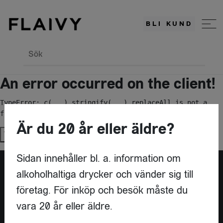
BLI KUND
Sök
An error occurred on the client!
TypeError: c(...).stringify(...).replaceAll is not a 
function
Är du 20 år eller äldre?
Try again
Sidan innehåller bl. a. information om
alkoholhaltiga drycker och vänder sig till
Är du leverantör?
företag. För inköp och besök måste du
vara 20 år eller äldre.