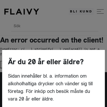
BLI KUND
Sök
An error occurred on the client!
TypeError: c(...).stringify(...).replaceAll is not a 
function
Är du 20 år eller äldre?
Try again
Sidan innehåller bl. a. information om
alkoholhaltiga drycker och vänder sig till
Är du leverantör?
företag. För inköp och besök måste du
vara 20 år eller äldre.